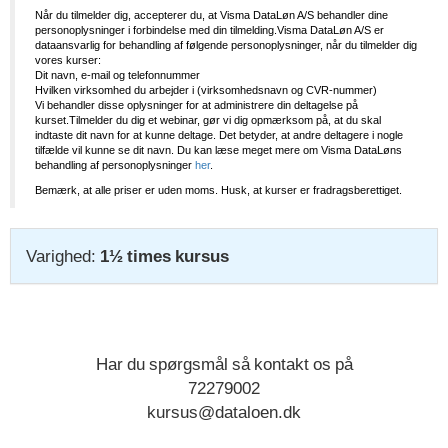
Når du tilmelder dig, accepterer du, at Visma DataLøn A/S behandler dine
personoplysninger i forbindelse med din tilmelding.Visma DataLøn A/S er
dataansvarlig for behandling af følgende personoplysninger, når du tilmelder dig
vores kurser:
Dit navn, e-mail og telefonnummer
Hvilken virksomhed du arbejder i (virksomhedsnavn og CVR-nummer)
Vi behandler disse oplysninger for at administrere din deltagelse på
kurset.Tilmelder du dig et webinar, gør vi dig opmærksom på, at du skal
indtaste dit navn for at kunne deltage. Det betyder, at andre deltagere i nogle
tilfælde vil kunne se dit navn. Du kan læse meget mere om Visma DataLøns
behandling af personoplysninger
her
.
Bemærk, at alle priser er uden moms. Husk, at kurser er fradragsberettiget.
Varighed:
1½ times kursus
Har du spørgsmål så kontakt os på
72279002
kursus@dataloen.dk